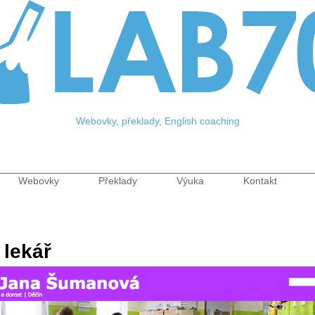
Jump to Navigation
Webovky, překlady, English coaching
Webovky
Překlady
Výuka
Kontakt
menu
lekář