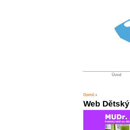
Úvod
Hlavní 
Domů
›
Jste zde
Web Dětský 