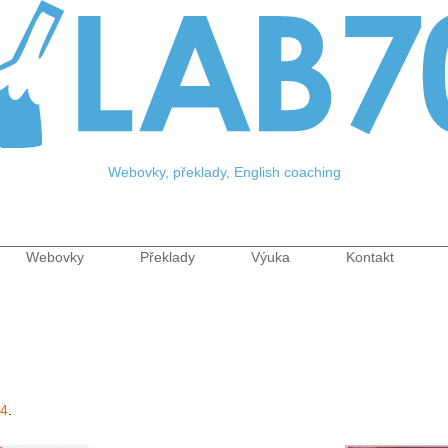
Jump to Navigation
Webovky, překlady, English coaching
Webovky
Překlady
Výuka
Kontakt
menu
C4
.