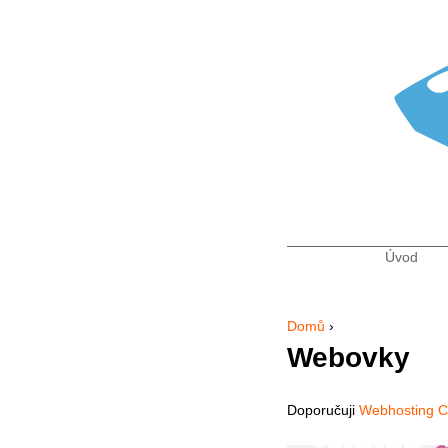
Úvod
Hlavní 
Domů
›
Jste zde
Webovky
Doporučuji
Webhosting 